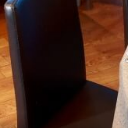
NZA!
ati!