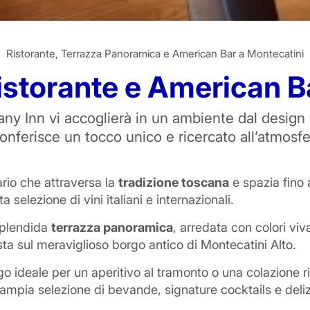
Ristorante, Terrazza Panoramica e American Bar a Montecatini
istorante e American B
zione
any Inn vi accoglierà in un ambiente dal design 
onferisce un tocco unico e ricercato all’atmosf
 100%
rio che attraversa la
tradizione toscana
e spazia fino 
elezione di vini italiani e internazionali.
 splendida
terrazza panoramica
, arredata con colori viv
ta sul meraviglioso borgo antico di Montecatini Alto.
uogo ideale per un aperitivo al tramonto o una colazione ri
n'ampia selezione di bevande, signature cocktails e deli