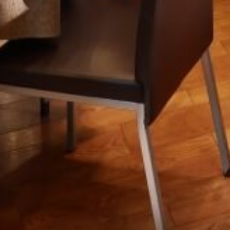
INI
Non
*
ARRIVO
06
AGO
2026
CODICE SCONTO