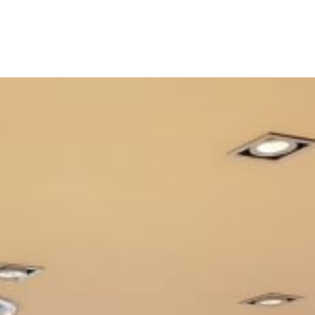
M
E
N
U
.