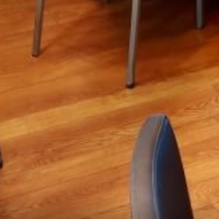
ZIA LA TUA VACA
 troverai un prezzo più basso, affrett
*
CAMERE
PARTENZA
07
AGO
2026