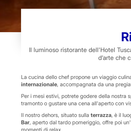
R
Modifica / Cancella Prenota
Il luminoso ristorante dell'Hotel Tusc
d’arte che c
Pagamenti sicuri
La cucina dello chef propone un viaggio culina
internazionale
, accompagnata da una pregiata s
Per i mesi estivi, potrete godere della nostra
tramonto o gustare una cena all'aperto con vis
Il nostro dehors, situato sulla
terrazza
, è il l
Bar
, aperto dal tardo pomeriggio, offre poi u
momenti di relax.