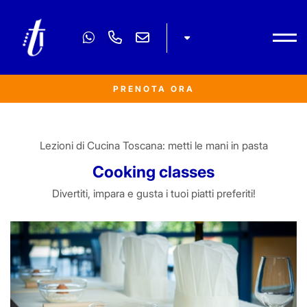
Pagamenti sicuri 100%
*
DATA
PRENOTA ORA
*
QUANDO
Lezioni di Cucina Toscana: metti le mani in pasta
Seleziona
Cooking classes
Divertiti, impara e gusta i tuoi piatti preferiti!
*
NUMERO DI PERSONE
*
NOTE