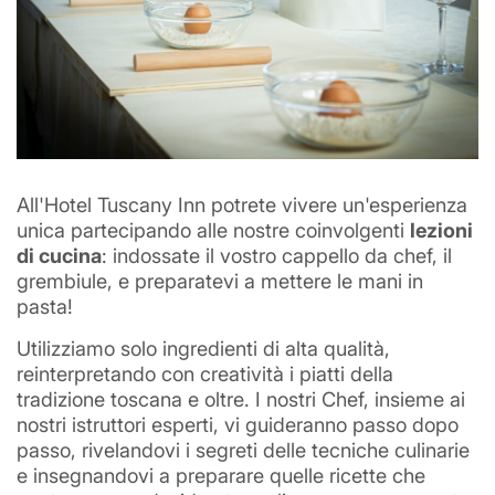
All'Hotel Tuscany Inn potrete vivere un'esperienza
unica partecipando alle nostre coinvolgenti
lezioni
di cucina
: indossate il vostro cappello da chef, il
grembiule, e preparatevi a mettere le mani in
Ho letto e accettato l'
informativa sulla
pasta!
privacy
e il trattamento dei dati personali.
Utilizziamo solo ingredienti di alta qualità,
reinterpretando con creatività i piatti della
tradizione toscana e oltre. I nostri Chef, insieme ai
nostri istruttori esperti, vi guideranno passo dopo
passo, rivelandovi i segreti delle tecniche culinarie
e insegnandovi a preparare quelle ricette che